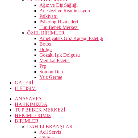
Ağız ve Diş Sağlığı
Anestezi ve Reanimasyon
Psikiyatri
Psikolog Hizmetleri
Tüp Bebek Merkezi
ÖZEL BİRİMLER
Ameliyatsız Göz Kapağı Estetiği
Botox
Dolgu
Gözaltı Işık Dolgusu
Medikal Estetik
Prp
Somon Dna
Yüz Germe
GALERİ
İLETİŞİM
ANASAYFA
HAKKIMIZDA
TÜP BEBEK MERKEZİ
HEKİMLERİMİZ
BİRİMLER
DAHİLİ BRANŞLAR
Acil Servis
Cildiye