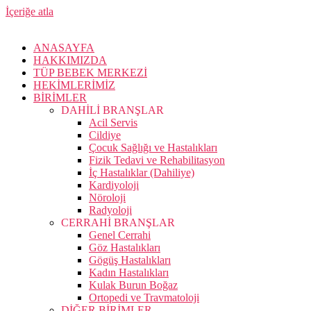
İçeriğe atla
ANASAYFA
HAKKIMIZDA
TÜP BEBEK MERKEZİ
HEKİMLERİMİZ
BİRİMLER
DAHİLİ BRANŞLAR
Acil Servis
Cildiye
Çocuk Sağlığı ve Hastalıkları
Fizik Tedavi ve Rehabilitasyon
İç Hastalıklar (Dahiliye)
Kardiyoloji
Nöroloji
Radyoloji
CERRAHİ BRANŞLAR
Genel Cerrahi
Göz Hastalıkları
Gögüş Hastalıkları
Kadın Hastalıkları
Kulak Burun Boğaz
Ortopedi ve Travmatoloji
DİĞER BİRİMLER