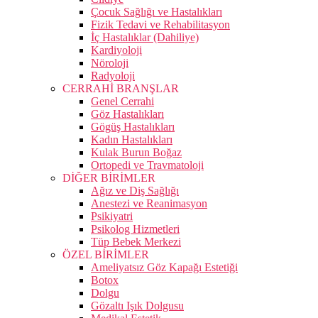
Çocuk Sağlığı ve Hastalıkları
Fizik Tedavi ve Rehabilitasyon
İç Hastalıklar (Dahiliye)
Kardiyoloji
Nöroloji
Radyoloji
CERRAHİ BRANŞLAR
Genel Cerrahi
Göz Hastalıkları
Gögüş Hastalıkları
Kadın Hastalıkları
Kulak Burun Boğaz
Ortopedi ve Travmatoloji
DİĞER BİRİMLER
Ağız ve Diş Sağlığı
Anestezi ve Reanimasyon
Psikiyatri
Psikolog Hizmetleri
Tüp Bebek Merkezi
ÖZEL BİRİMLER
Ameliyatsız Göz Kapağı Estetiği
Botox
Dolgu
Gözaltı Işık Dolgusu