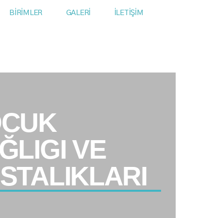
BİRİMLER
GALERİ
İLETİŞİM
OCUK
ĞLIGI VE
STALIKLARI​