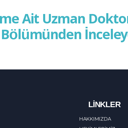
me Ait Uzman Doktor
Bölümünden İnceleyeb
LİNKLER
HAKKIMIZDA