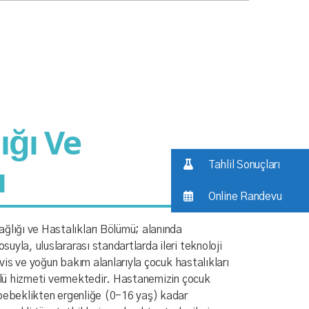
ığı Ve
ı
Tahlil Sonuçları
Online Randevu
ığı ve Hastalıkları Bölümü; alanında
uyla, uluslararası standartlarda ileri teknoloji
ervis ve yoğun bakım alanlarıyla çocuk hastalıkları
ürlü hizmeti vermektedir. Hastanemizin çocuk
 bebeklikten ergenliğe (0-16 yaş) kadar