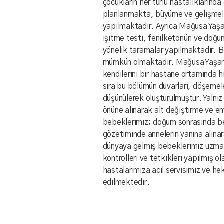
çocukların her türlü hastalıklarında
planlanmakta, büyüme ve gelişmeleri
yapılmaktadır. Ayrıca Mağusa Yaş
işitme testi, fenilketonüri ve doğum
yönelik taramalar yapılmaktadır. Bö
mümkün olmaktadır. Mağusa Yaşam 
kendilerini bir hastane ortamında h
sıra bu bölümün duvarları, döşemele
düşünülerek oluşturulmuştur. Yalnız
önüne alınarak alt değiştirme ve e
bebeklerimiz; doğum sonrasında b
gözetiminde annelerin yanına alına
dünyaya gelmiş bebeklerimiz uzman
kontrolleri ve tetkikleri yapılmış o
hastalarımıza acil servisimiz ve hek
edilmektedir.