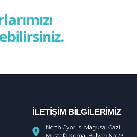
larımızı
ilirsiniz.
İLETİŞİM BİLGİLERİMİZ
North Cyprus, Magusa, Gazi
Mustafa Kemal Bulvarı No:23