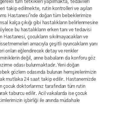
 gerekli tüm tetkikleri yapılmakta, tedavileri
 takip edilmekte, rutin kontrolleri ve aşıları
ams Hastanesi’nde doğan tüm bebeklerimize
sal kalça çıkığı gibi hastalıkların belirlenmesine
ylece bu hastalıkların erken tanı ve tedavisi
Hastanesi, çocukların sıkılmayacakları ve
issetmemeleri amacıyla çeşitli oyuncakların yanı
ri onları eğlendirecek detay ve renkler
 miniklerin değil, anne babaların da konforu göz
mzirme odası bulunmaktadır. Yeni doğan
ebek gözlem odasında bulunan hemşirelerimizin
rak mutlaka 24 saat takip edilir. Hastanemizde
 çocuk doktorlarımız tarafından tüm rutin
larak taburcu edilir. Acil vakalarda ise çocuk
imlerimizin işbirliği ile anında müdahale