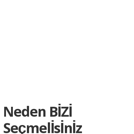
Neden BİZİ
Seçmelİsİnİz